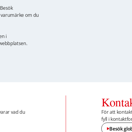
? Besök
la) varumärke om du
en i
 webbplatsen.
Konta
varar vad du
För att kontak
fyll i kontaktf
Besök glo