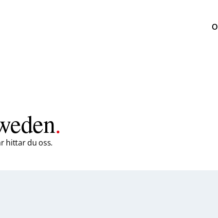
O
Sweden
.
 hittar du oss.