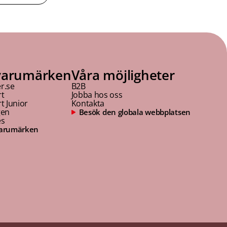
varumärken
Våra möjligheter
r.se
B2B
rt
Jobba hos oss
t Junior
Kontakta
gen
Besök den globala webbplatsen
es
 varumärken