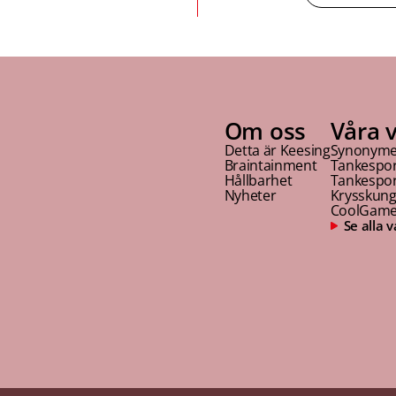
Om oss
Våra 
Detta är Keesing
Synonyme
Braintainment
Tankespo
Hållbarhet
Tankespor
Nyheter
Krysskun
CoolGam
Se alla