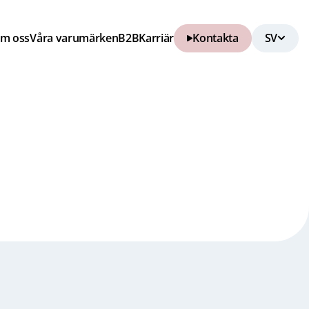
m oss
Våra varumärken
B2B
Karriär
Kontakta