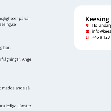
Keesing 
öjligheter på vår
eesing.se
Holländar
info@kees
+46 8 128
ig
här
.
rfrågningar. Ange
ett meddelande så
ra lediga tjänster.