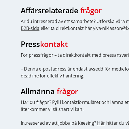
Affärsrelaterade
frågor
Är du intresserad av ett samarbete? Utforska våra m
B2B-sida
eller ta direktkontakt här ylva-niklasson@k
Press
kontakt
För pressfrågor – ta direktkontakt med pressansvar
– Denna e-postadress är endast avsedd för mediefö
deadline för effektiv hantering.
Allmänna
frågor
Har du frågor? Fyll i kontaktformuläret och lämna 
återkommer vi så snart vi kan.
Intresserad av att jobba på Keesing?
Här
hittar du vå