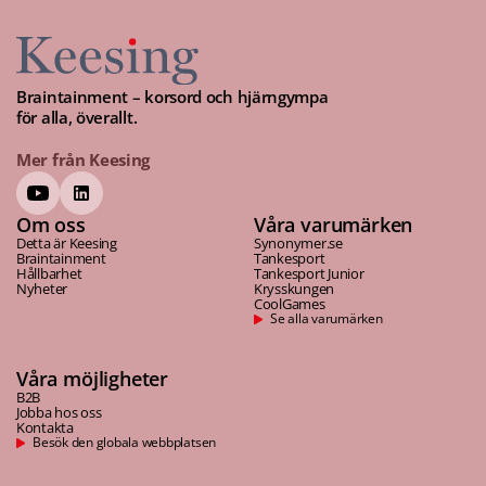
Braintainment – korsord och hjärngympa
för alla, överallt.
Mer från Keesing
Om oss
Våra varumärken
Detta är Keesing
Synonymer.se
Braintainment
Tankesport
Hållbarhet
Tankesport Junior
Nyheter
Krysskungen
CoolGames
Se alla varumärken
Våra möjligheter
B2B
Jobba hos oss
Kontakta
Besök den globala webbplatsen