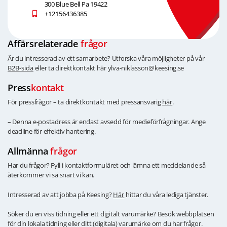
300 Blue Bell Pa 19422
+12156436385
Affärsrelaterade
frågor
Är du intresserad av ett samarbete? Utforska våra möjligheter på vår
B2B-sida
eller ta direktkontakt här ylva-niklasson@keesing.se
Press
kontakt
För pressfrågor – ta direktkontakt med pressansvarig
här
.
– Denna e-postadress är endast avsedd för medieförfrågningar. Ange
deadline för effektiv hantering.
Allmänna
frågor
Har du frågor? Fyll i kontaktformuläret och lämna ett meddelande så
återkommer vi så snart vi kan.
Intresserad av att jobba på Keesing?
Här
hittar du våra lediga tjänster.
Söker du en viss tidning eller ett digitalt varumärke? Besök webbplatsen
för din lokala tidning eller ditt (digitala) varumärke om du har frågor.