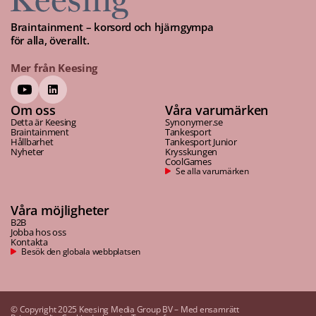
Braintainment – korsord och hjärngympa
för alla, överallt.
Mer från Keesing
Om oss
Våra varumärken
Detta är Keesing
Synonymer.se
Braintainment
Tankesport
Hållbarhet
Tankesport Junior
Nyheter
Krysskungen
CoolGames
Se alla varumärken
Våra möjligheter
B2B
Jobba hos oss
Kontakta
Besök den globala webbplatsen
© Copyright 2025 Keesing Media Group BV – Med ensamrätt