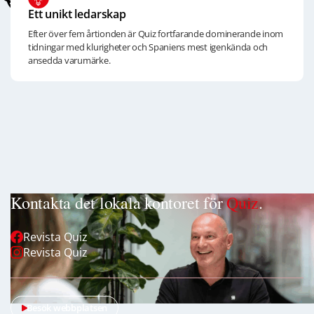
Ett unikt ledarskap
Efter över fem årtionden är Quiz fortfarande dominerande inom
tidningar med klurigheter och Spaniens mest igenkända och
ansedda varumärke.
Kontakta det lokala kontoret för
Quiz
.
Revista Quiz
Revista Quiz
Besök webbplatsen