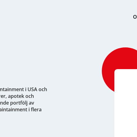
O
intainment i USA och
rer, apotek och
nde portfölj av
aintainment i flera