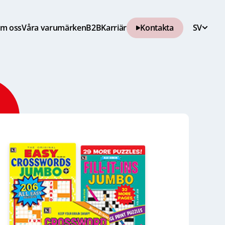
m oss
Våra varumärken
B2B
Karriär
Kontakta