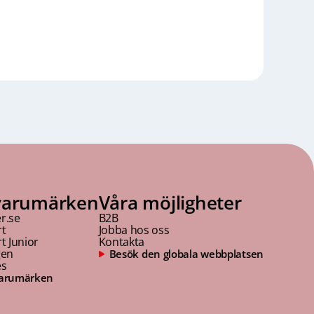
Kees
Lä
varumärken
Våra möjligheter
r.se
B2B
rt
Jobba hos oss
t Junior
Kontakta
gen
Besök den globala webbplatsen
es
 varumärken