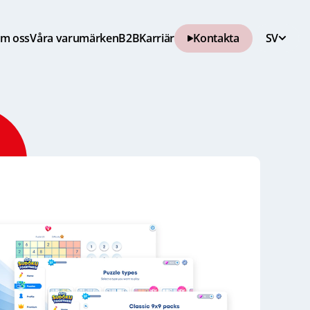
m oss
Våra varumärken
B2B
Karriär
Kontakta