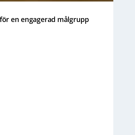
g för en engagerad målgrupp
2 oktob