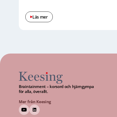
Läs mer
Braintainment – korsord och hjärngympa
för alla, överallt.
Mer från Keesing