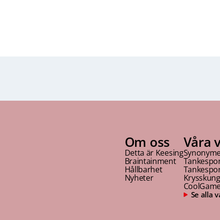
Om oss
Våra 
Detta är Keesing
Synonyme
Braintainment
Tankespo
Hållbarhet
Tankespor
Nyheter
Krysskun
CoolGam
Se alla