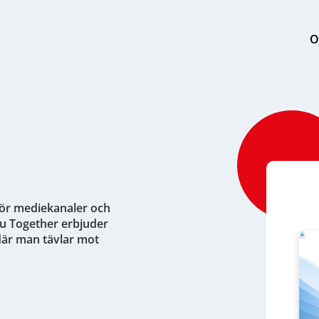
O
för mediekanaler och
ku Together erbjuder
där man tävlar mot