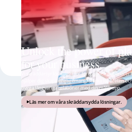
Unlock the power of pl
for your business.
Vi skräddarsyr lösningar för företag och publicister
hjälper dig skapa engagemang, stärka lojaliteten oc
bygga långvariga relationer med din målgrupp.
Läs mer om våra skräddarsydda lösningar.