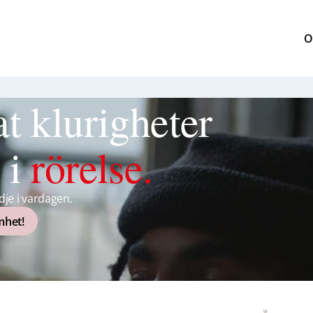
O
at klurigheter
 i
rörelse.
je i vardagen.
mhet!