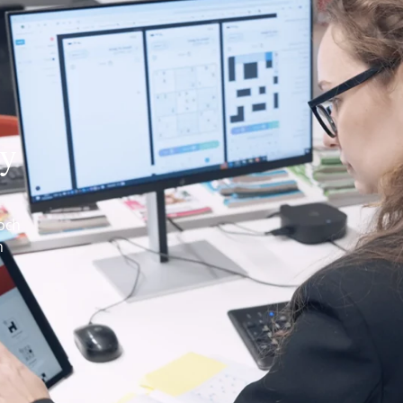
ay
 och
h