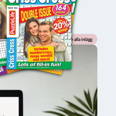
Se alla inlägg
Nyhe