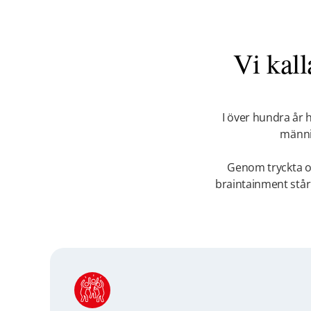
Vi kall
I över hundra år 
männis
Genom tryckta oc
braintainment står i