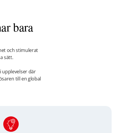
ar bara
het och stimulerat
a sätt.
i upplevelser där
ösaren till en global