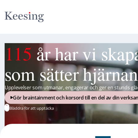
115
år har vi skap
som sätter hjärnan
Upplevelser som utmanar, engagerar och ger en stunds gläd
Gör braintainment och korsord till en del av din verksa
Bläddra för att upptäcka