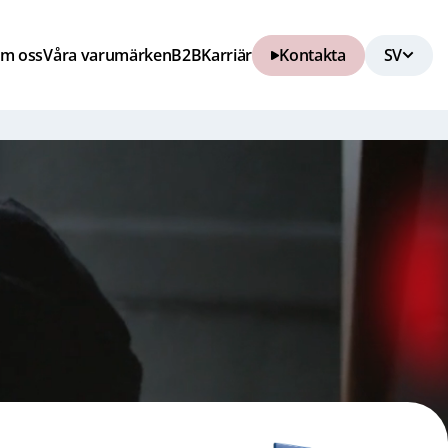
m oss
Våra varumärken
B2B
Karriär
Kontakta